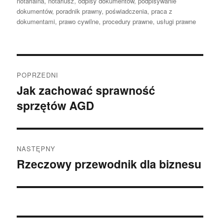
notarialna
,
notariusz
,
odpisy dokumentów
,
podpisywanie
dokumentów
,
poradnik prawny
,
poświadczenia
,
praca z
dokumentami
,
prawo cywilne
,
procedury prawne
,
usługi prawne
Nawigacja
POPRZEDNI
wpisu
Jak zachować sprawność
Poprzedni
sprzętów AGD
wpis:
NASTĘPNY
Rzeczowy przewodnik dla biznesu
Następny
wpis: