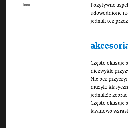
publikacji
Kategorie
Inne
Pozytywne aspek
udowodnione nie
jednak też przez
akcesori
Często okazuje s
niezwykle przyz
Nie bez przyczyn
muzyki klasyczne
jednakże zebrać
Często okazuje s
lawinowo wzrast