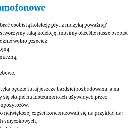
ramofonowe
ebrać osobistą kolekcję płyt z muzyką poważną?
 stworzymy taką kolekcję, musimy określić nasze osobis
óżnić wolno przecież:
jną,
miczną,
ebowe.
styka będzie tutaj jeszcze bardziej rozbudowana, a na
 się skupić na instrumentach używanych przez
mpozytorów.
po największej części koncentrowali się na przykład na:
h smyczkowych,