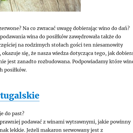
czerwone? Na co zwracać uwagę dobierając wino do dań?
 podawania wina do posiłków zawędrowała także do
 częściej na rodzimych stołach gości ten niesamowity
, okazuje się, że nasza wiedza dotycząca tego, jak dobier
nie jest zanadto rozbudowana. Podpowiadamy które win
h posiłków.
tugalskie
e do past?
prawniej podawać z winami wytrawnymi, jakie powinny
nak lekkie. Jeżeli makaron serwowany jest z