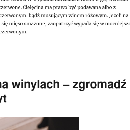
czerwone. Cielęcina ma prawo być podawana albo z
zerwonym, bądź musującym winem różowym. Jeżeli na
ć się mięso smażone, zaopatrzyć wypada się w mocniejsz
 czerwonym.
na winylach – zgromadź
yt