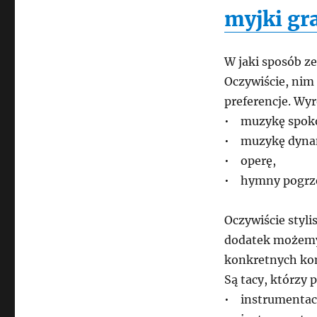
myjki g
W jaki sposób z
Oczywiście, nim
preferencje. Wyr
• muzykę spoko
• muzykę dyna
• operę,
• hymny pogrz
Oczywiście styli
dodatek możemy
konkretnych ko
Są tacy, którzy 
• instrumentac