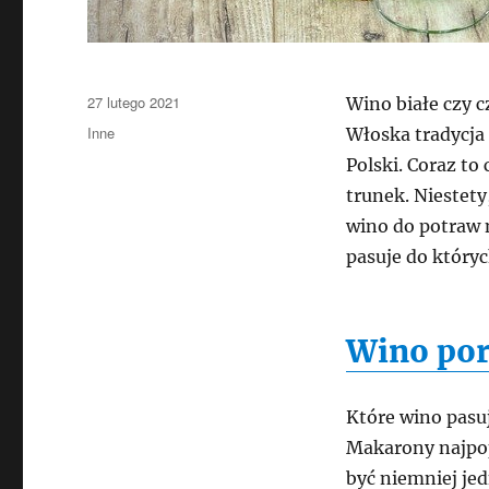
Data
27 lutego 2021
Wino białe czy 
publikacji
Kategorie
Inne
Włoska tradycja
Polski. Coraz to
trunek. Niestety
wino do potraw 
pasuje do któryc
Wino por
Które wino pasuj
Makarony najpo
być niemniej jed