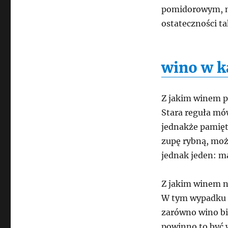
pomidorowym, mi
ostateczności t
wino w k
Z jakim winem 
Stara reguła mów
jednakże pamięta
zupę rybną, moż
jednak jeden: m
Z jakim winem n
W tym wypadku d
zarówno wino bia
powinno to być 