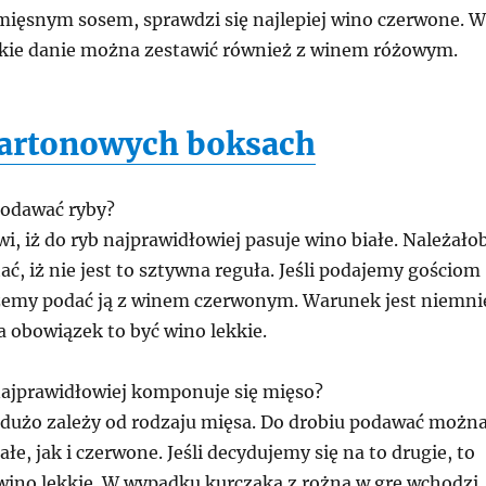
ęsnym sosem, sprawdzi się najlepiej wino czerwone. W
akie danie można zestawić również z winem różowym.
artonowych boksach
podawać ryby?
i, iż do ryb najprawidłowiej pasuje wino białe. Należało
ć, iż nie jest to sztywna reguła. Jeśli podajemy gościom
emy podać ją z winem czerwonym. Warunek jest niemni
a obowiązek to być wino lekkie.
ajprawidłowiej komponuje się mięso?
użo zależy od rodzaju mięsa. Do drobiu podawać możn
łe, jak i czerwone. Jeśli decydujemy się na to drugie, to
wino lekkie. W wypadku kurczaka z rożna w grę wchodzi