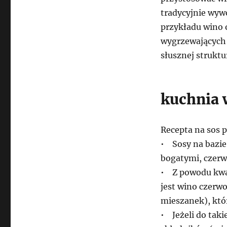
tradycyjnie wywo
przykładu wino 
wygrzewających s
słusznej struktu
kuchnia 
Recepta na sos
• Sosy na bazie
bogatymi, czer
• Z powodu kwa
jest wino czerw
mieszanek), któr
• Jeżeli do tak