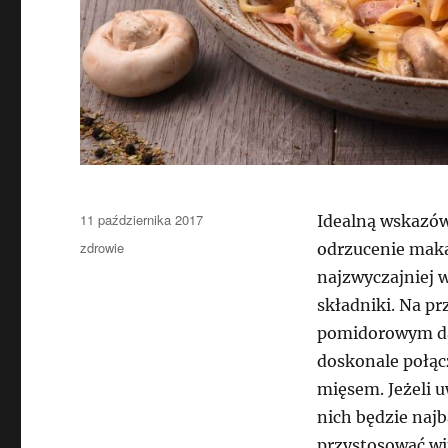
Data
11 października 2017
Idealną wskazów
publikacji
Kategorie
zdrowie
odrzucenie maka
najzwyczajniej 
składniki. Na pr
pomidorowym dan
doskonale połą
mięsem. Jeżeli 
nich będzie najb
przystosować wi