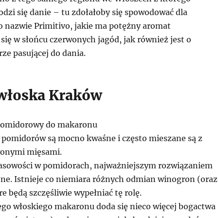
dzi się danie – tu zdołałoby się spowodować dla
o nazwie Primitivo, jakie ma potężny aromat
ię w słońcu czerwonych jagód, jak również jest o
rze pasującej do dania.
włoska Kraków
 pomidorowy do makaronu
 pomidorów są mocno kwaśne i często mieszane są z
wonymi mięsami.
sowości w pomidorach, najważniejszym rozwiązaniem
one. Istnieje co niemiara różnych odmian winogron (oraz
e będą szczęśliwie wypełniać tę rolę.
iego włoskiego makaronu doda się nieco więcej bogactwa