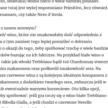
o, śmietana) wolno nieco o wiele bardziej poszaleć.
 tutaj jest wyżej wspomniane Primitivo, lecz również
roamaro, czy także Nero d’Avola.
 z sosem serowym?
leźć wino, które nie smakowałaby dość odpowiednio z
u z tym zamiast tego lepiej pomyśleć o dobraniu
o okazji do tego, żeby spróbować trochę o wiele bardzie
ków bazując na ich fakturze. Na przykład białe wino o
akie jak włoski Trebbiano bądź też Chardonnay stworz
akim makaronem oraz podkreśli smakowitość sera. Na
jsze czerwone wina z są kolejnym idealnym kompanem z
aronem z dodatkiem twardego sera, zwłaszcza jeśli w
lub ewentualnie warzywa korzeniowe. Oto kilka opcji,
by spróbować: jeśli gra toczy się o wino białe Trebbiano
 Ribolla Gialla, a jeśli chodzi o czerwone Nerello