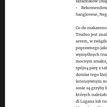
składników (mięs
• Rekomendowane
Sangiovese, Neg
Co do makaronu
Trudno jest zna
serem, w związk
poprawnego jako 
wymyślnych trun
mocnym smaku, t
spójną parę z t
domiar tego lże
intensywnym mak
sosie są grzyby 
których należało
di Lugana lub też