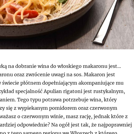
ką na dobranie wina do włoskiego makaronu jest…
ronu oraz zwrócenie uwagi na sos. Makaron jest
w świecie płótnem dopełniającym akompaniujące mu
zykład specjalność Apulian rigatoni jest rustykalnym,
iem. Tego typu potrawa potrzebuje wina, który
czy się z wypiekanym pomidorem oraz czerwonym
uważasz o czerwonym winie, masz rację, jednak które z
ardziej odpowiednie? Na ogół jest tak, że najpoprawniej
no z tego samego regionu we Włoszech z którego