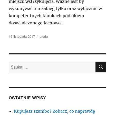
miejscu wstrzyknięcia. Ważne jest by
wykonywać ten zabieg tylko oraz wyłącznie w
kompetentnych klinikach pod okiem
doświadczonego fachowca.
Data
Kategorie
16 listopada 2017
uroda
publikacji
SZU
Szukaj:
OSTATNIE WPISY
Kupujesz szambo? Zobacz, co naprawdę