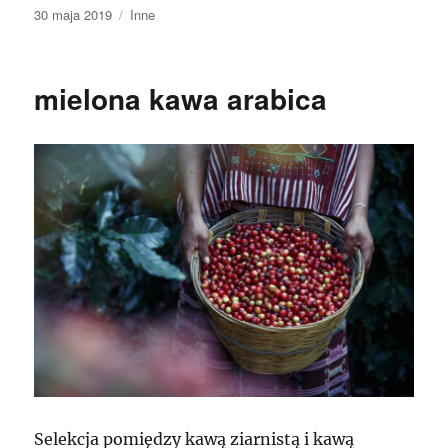
Data
Kategorie
30 maja 2019
Inne
publikacji
mielona kawa arabica
Selekcja pomiędzy kawą ziarnistą i kawą