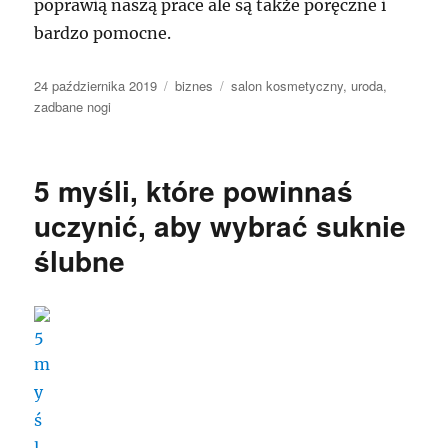
poprawią naszą prace ale są także poręczne i
bardzo pomocne.
Data
Kategorie
Tagi
24 października 2019
biznes
salon kosmetyczny
,
uroda
,
publikacji
zadbane nogi
5 myśli, które powinnaś
uczynić, aby wybrać suknie
ślubne