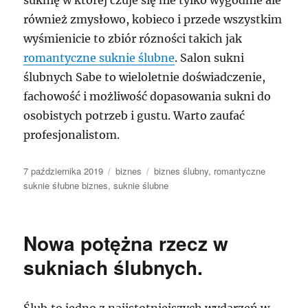
również zmysłowo, kobieco i przede wszystkim
wyśmienicie to zbiór rózności takich jak
romantyczne suknie ślubne
. Salon sukni
ślubnych Sabe to wieloletnie doświadczenie,
fachowość i możliwość dopasowania sukni do
osobistych potrzeb i gustu. Warto zaufać
profesjonalistom.
Data
Kategorie
Tagi
7 października 2019
biznes
biznes ślubny
,
romantyczne
publikacji
suknie śłubne biznes
,
suknie ślubne
Nowa potężna rzecz w
sukniach ślubnych.
Ślub,to jedno z najistotniejszych wydarzeń w