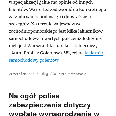
w specjalizacji ,jakie ma opinie od innych
klientów. Warto też zadzwonić do konkretnego
zakładu samochodowego i dopytać się o
szczegóły. Na terenie województwa
zachodniopomorskiego jest kilka lakierników
samochodowych wartych polecenia.Jednym z
nich jest Warsztat blacharsko – lakierniczy
„Auto-Robi” z Goleniowa. Więcej na
lakiernik
samochodowy goleniów
Data
Kategorie
Tagi
24 września 2021
usługi
lakiernik
,
motoryzacja
publikacji
Na ogół polisa
zabezpieczenia dotyczy
wypłatę wynagrodzenia w