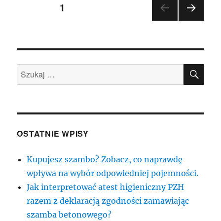
Nawigacja
STRONA
1
NAST
po
ĘPN
A
wpisach
STR
ONA
SZU
Szukaj:
OSTATNIE WPISY
Kupujesz szambo? Zobacz, co naprawdę
wpływa na wybór odpowiedniej pojemności.
Jak interpretować atest higieniczny PZH
razem z deklaracją zgodności zamawiając
szamba betonowego?