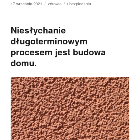
Data
Kategorie
Tagi
17 września 2021
zdrowie
ubezpiecznia
publikacji
Niesłychanie
długoterminowym
procesem jest budowa
domu.