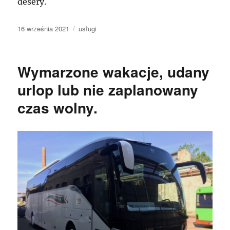
desery.
Data
Kategorie
16 września 2021
usługi
publikacji
Wymarzone wakacje, udany
urlop lub nie zaplanowany
czas wolny.