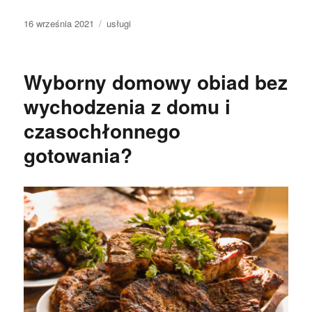
Data
Kategorie
16 września 2021
usługi
publikacji
Wyborny domowy obiad bez
wychodzenia z domu i
czasochłonnego
gotowania?